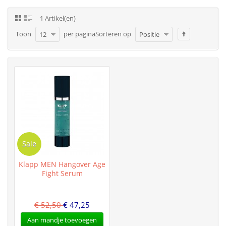
1 Artikel(en)
Toon
per pagina
Sorteren op
12
Positie
Sale
Klapp MEN Hangover Age
Fight Serum
€ 52,50
€ 47,25
Aan mandje toevoegen