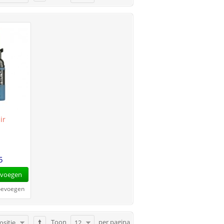
ir
5
evoegen
toevoegen
Toon
per pagina
ositie
12