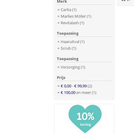
Merk
Carita
(1)
Marlies Möller
(1)
Revitalash
(1)
Toepassing
Haaruitval
(1)
Scrub
(1)
Toepassing
Verzorging
(1)
Prijs
€ 0,00
-
€ 99,99
(2)
€ 100,00
en meer
(1)