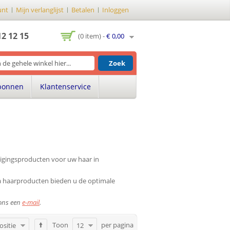
unt
Mijn verlanglijst
Betalen
Inloggen
12 12 15
(0 item) -
€ 0,00
Zoek
bonnen
Klantenservice
inigingsproducten voor uw haar in
a haarproducten bieden u de optimale
 ons een
e-mail
.
Toon
per pagina
ositie
12