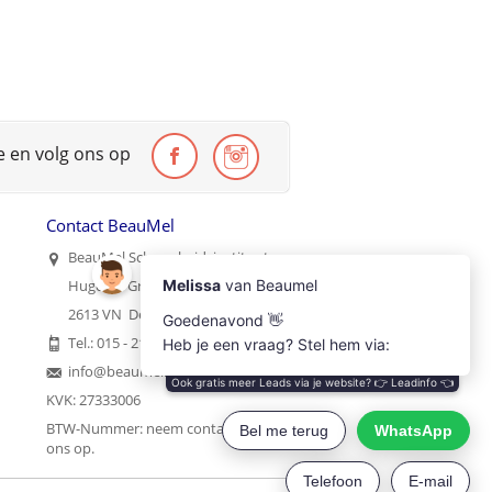
te en volg ons op
Contact BeauMel
BeauMel Schoonheidsinstituut
Hugo de Grootstraat 35
2613 VN Delft
Tel.: 015 - 2121215
info@beaumel.nl
KVK: 27333006
BTW-Nummer:
neem contact met
ons op
.