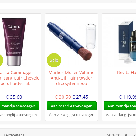
e
Sale
arita Gommage
Marlies Möller Volume
Revita Ha
alisant Cuir Chevelu
Anti-Oil Hair Powder
hoofdhuidscrub
droogshampoo
€ 35,60
€ 30,50
€ 27,45
€ 119,9
 mandje toevoegen
Aan mandje toevoegen
Aan mandje to
verlanglijst toevoegen
Aan verlanglijst toevoegen
Aan verlanglijst 
Sorteren op
3 Artikel(en)
P