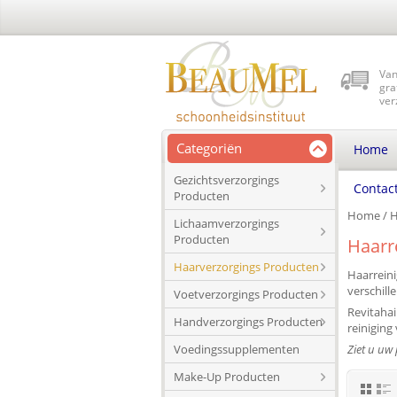
Van
gra
ver
Categoriën
Home
Gezichtsverzorgings
Contac
Producten
Home
/
H
Lichaamverzorgings
Producten
Haarr
Haarverzorgings Producten
Haarreini
verschille
Voetverzorgings Producten
Revitaha
Handverzorgings Producten
reiniging
Voedingssupplementen
Ziet u uw
Make-Up Producten