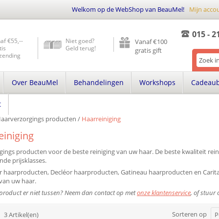
Welkom op de WebShop van BeauMel!
Mijn acco
015 - 2
af €55,--
Niet goed?
Vanaf €100
tis
Geld terug!
gratis gift
zending
Over BeauMel
Behandelingen
Workshops
Cadeau
t
aarverzorgings producten
/
Haarreiniging
einiging
gings producten voor de beste reiniging van uw haar. De beste kwaliteit re
nde prijsklasses.
ir haarproducten, Decléor haarproducten, Gatineau haarproducten en Carit
 van uw haar.
 product er niet tussen? Neem dan contact op met
onze klantenservice
, of stuur
Sorteren op
3 Artikel(en)
P