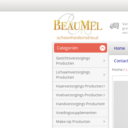
Van
gra
ver
Categoriën
Home
Gezichtsverzorgings
Contac
Producten
Home
/
L
Lichaamverzorgings
Producten
Haarverzorgings Producten
Voetverzorgings Producten
Handverzorgings Producten
Voedingssupplementen
Make-Up Producten