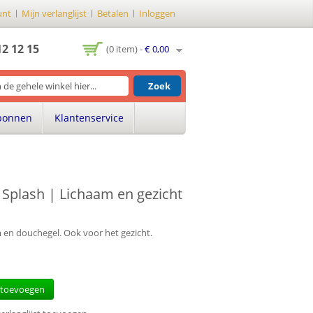
unt
Mijn verlanglijst
Betalen
Inloggen
12 12 15
(0 item) -
€ 0,00
Zoek
bonnen
Klantenservice
Splash | Lichaam en gezicht
m en douchegel. Ook voor het gezicht.
 toevoegen