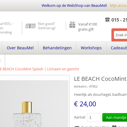
Welkom op de WebShop van BeauMel!
Mijn acco
015 - 2
af €55,--
Niet goed?
Vanaf €100
tis
Geld terug!
gratis gift
zending
Over BeauMel
Behandelingen
Workshops
Cadeau
t
E BEACH CocoMint Splash | Lichaam en gezicht
LE BEACH CocoMint 
Artikelnr.:
47952
Heerlijk als douchegel, badfoa
€ 24,00
Aantal:
Aan mandje