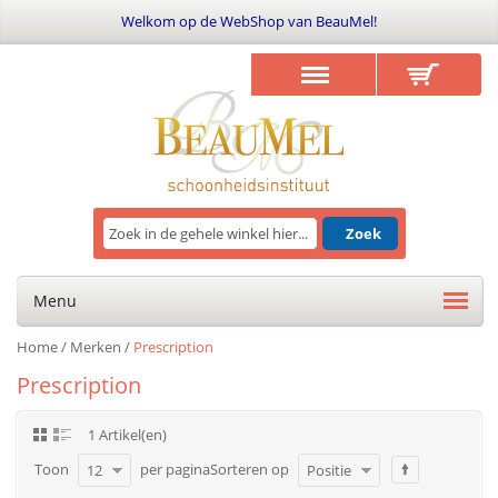
Welkom op de WebShop van BeauMel!
Zoek
Menu
Home
/
Merken
/
Prescription
Prescription
1 Artikel(en)
Toon
per pagina
Sorteren op
12
Positie