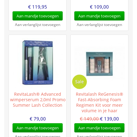
€ 119,95
€ 109,00
Aan mandje toevoegen
Aan mandje toevoegen
Aan verlanglijst toevoegen
Aan verlanglijst toevoegen
Sale
RevitaLash® Advanced
Revitalash ReGenesis®
wimperserum 2,0ml Promo
Fast-Absorbing Foam
Summer Lash Collection
Regimen Kit voor meer
volume in je haar
€ 79,00
€ 149,00
€ 139,00
Aan mandje toevoegen
Aan mandje toevoegen
Aan verlanglijst toevoegen
Aan verlanglijst toevoegen