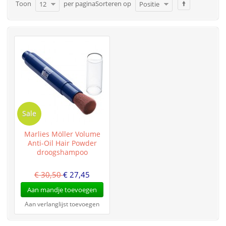
Toon
per pagina
Sorteren op
12
Positie
Sale
Marlies Möller Volume
Anti-Oil Hair Powder
droogshampoo
€ 30,50
€ 27,45
Aan mandje toevoegen
Aan verlanglijst toevoegen