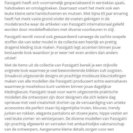
Passigatti heeft zich voornamelijk gespecialiseerd in eersteklas sjaals,
halsdoeken en omslagdoeken. Daarnaast voert het merk ook een
leuke kleine serie handschoenen en mutsen. Met bijna 65 jaar ervaring
heeft het merk vaste grond onder de voeten gekregen in de
modebranche waar de artikelen van Passigatti internationaal geliefd
worden door modeliefhebsters met diverse voorkeuren in stijl.
Passigatti wordt vooral ook gewaardeerd vanwege de zachte soepele
stoffen die van ieder model in de collectie een heerlijk en prettig
dragend kleding stuk maken. Passigatti legt accenten binnen jouw
bestaande look waardoor je er weer net even anders dan anders
uitziet!
Met de items uit de collectie van Passigatti bereik je een stijlvolle
originele look waarmee je veel bewonderende blikken zult oogsten.
Smaakvol uitgevoerde designs en prachtige modieuze kleurstellingen
maken van alle modellen die Passigatti produceert echte wannahaves
waarmee je moeiteloos kunt variëren binnen jouw dagelijkse
kledingkeuze. Passigatti staat voor warm uitgevoerde praktische
modellen die ontworpen zijn door designers die zich iedere dag
opnieuw met veel creativiteit storten op de vervaardiging van unieke
accessoires die perfect staan bij eigentijdse truien, blouses, trendy
jurken en rokken, elegante pantalons en stoere jeans, hippe vesten en
veel leuke zomer- en winterjassen. De diverse modellen van Passigatti
zijn prachtig afgewerkt en verraden het ambachtelijke vakmanschap
van de ontwerpers. Aangename kleine details zorgen voor een