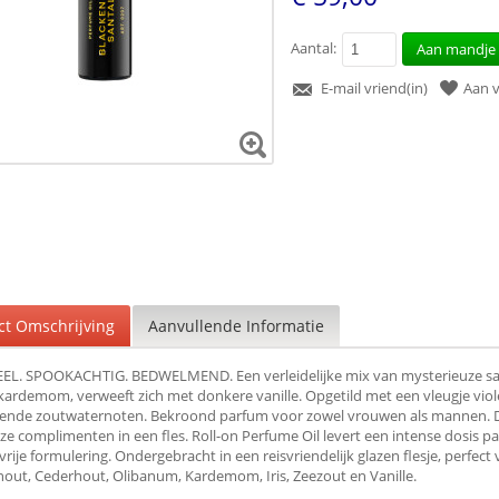
Aantal:
Aan mandje
E-mail vriend(in)
Aan v
ct Omschrijving
Aanvullende Informatie
EL. SPOOKACHTIG. BEDWELMEND. Een verleidelijke mix van mysterieuze sa
 kardemom, verweeft zich met donkere vanille. Opgetild met een vleugje violet
ssende zoutwaternoten. Bekroond parfum voor zowel vrouwen als mannen. D
ze complimenten in een fles. Roll-on Perfume Oil levert een intense dosis pa
vrije formulering. Ondergebracht in een reisvriendelijk glazen flesje, perfe
out, Cederhout, Olibanum, Kardemom, Iris, Zeezout en Vanille.