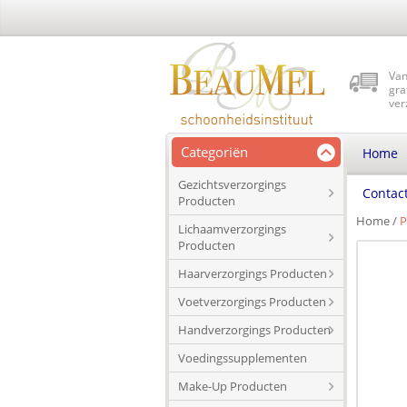
Van
gra
ver
Categoriën
Home
Gezichtsverzorgings
Contac
Producten
Home
/
P
Lichaamverzorgings
Producten
Haarverzorgings Producten
Voetverzorgings Producten
Handverzorgings Producten
Voedingssupplementen
Make-Up Producten