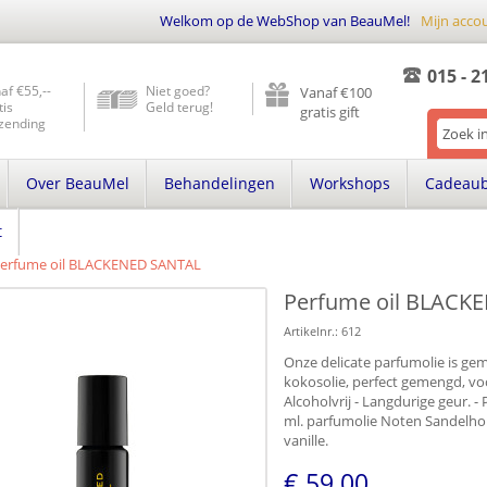
Welkom op de WebShop van BeauMel!
Mijn acco
015 - 2
af €55,--
Niet goed?
Vanaf €100
tis
Geld terug!
gratis gift
zending
Over BeauMel
Behandelingen
Workshops
Cadeau
t
erfume oil BLACKENED SANTAL
Perfume oil BLACK
Artikelnr.:
612
Onze delicate parfumolie is gem
kokosolie, perfect gemengd, voo
Alcoholvrij - Langdurige geur. -
ml. parfumolie Noten Sandelho
vanille.
€ 59,00