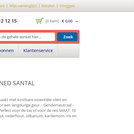
unt
Mijn verlanglijst
Betalen
Inloggen
12 12 15
(0 item) -
€ 0,00
Zoek
bonnen
Klantenservice
ENED SANTAL
aakt met kostbare essentiële oliën en
r een langdurige geur. - Genderneutraal -
 Perfect voor de tas of voor de reis MAAT: 10
ut, cederhout, olibanum, kardemom, iris en