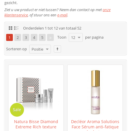
gezicht.
Ziet u uw product er niet tussen? Neem dan contact op met
onze
klantenservice
, of stuur ons een
e-mail
.
Onderdelen 1 tot 12 van totaal 52
Toon
per pagina
1
2
3
4
5
12
Sorteren op
Positie
Sale
Natura Bisse Diamond
Decléor Aroma Solutions
Extreme Rich texture
Face Sérum anti-fatique