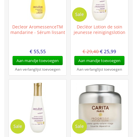
Sale
Decleor AromessenceTM
Decléor Lotion de soin
mandarine - Sérum lissant
jeunesse reinigingslotion
€ 55,55
€ 29,40
€ 25,99
Aan mandje toevoegen
Aan mandje toevoegen
Aan verlanglijst toevoegen
Aan verlanglijst toevoegen
Sale
Sale