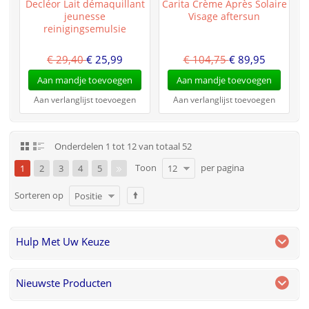
Decléor Lait démaquillant
Carita Crème Après Solaire
jeunesse
Visage aftersun
reinigingsemulsie
€ 29,40
€ 25,99
€ 104,75
€ 89,95
Aan mandje toevoegen
Aan mandje toevoegen
Aan verlanglijst toevoegen
Aan verlanglijst toevoegen
Onderdelen 1 tot 12 van totaal 52
Toon
per pagina
1
2
3
4
5
12
Sorteren op
Positie
Hulp Met Uw Keuze
Nieuwste Producten