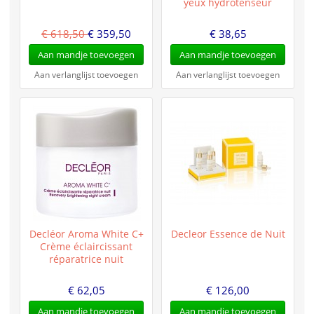
yeux hydrotenseur
€ 618,50
€ 359,50
€ 38,65
Aan mandje toevoegen
Aan mandje toevoegen
Aan verlanglijst toevoegen
Aan verlanglijst toevoegen
Decléor Aroma White C+
Decleor Essence de Nuit
Crème éclaircissant
réparatrice nuit
€ 62,05
€ 126,00
Aan mandje toevoegen
Aan mandje toevoegen