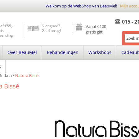
Welkom op de WebShop van BeauMel!
Mijn acco
015 - 2
af €55,--
Niet goed?
Vanaf €100
tis
Geld terug!
gratis gift
zending
Over BeauMel
Behandelingen
Workshops
Cadeau
t
erken
/
Natura Bissé
a Bissé