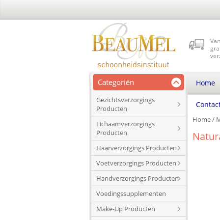
Van
gra
ver
Categoriën
Home
Gezichtsverzorgings
Contac
Producten
Home
/
M
Lichaamverzorgings
Producten
Natur
Haarverzorgings Producten
Voetverzorgings Producten
Handverzorgings Producten
Voedingssupplementen
Make-Up Producten