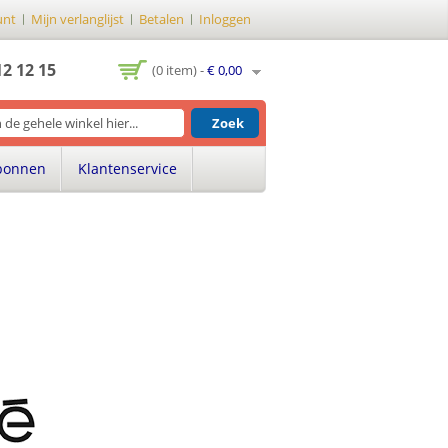
unt
Mijn verlanglijst
Betalen
Inloggen
12 12 15
(0 item) -
€ 0,00
Zoek
bonnen
Klantenservice