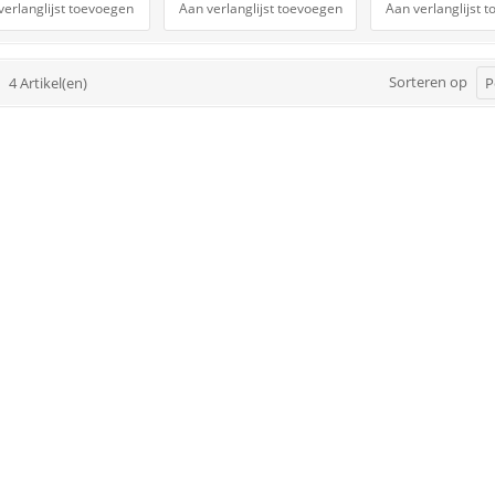
verlanglijst toevoegen
Aan verlanglijst toevoegen
Aan verlanglijst 
Sorteren op
4 Artikel(en)
P