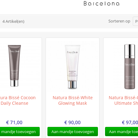
Sorteren op
4 Artikel(en)
P
ura Bissé Cocoon
Natura Bissé-White
Natura Bissé
Daily Cleanse
Glowing Mask
Ultimate Sh
€ 71,00
€ 90,00
€ 97,0
 mandje toevoegen
Aan mandje toevoegen
Aan mandje to