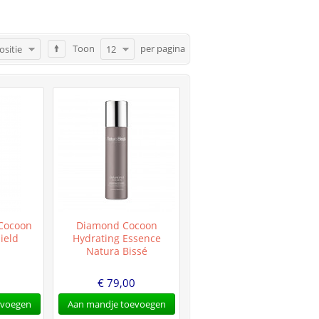
Toon
per pagina
ositie
12
-Cocoon
Diamond Cocoon
ield
Hydrating Essence
Natura Bissé
0
€ 79,00
evoegen
Aan mandje toevoegen