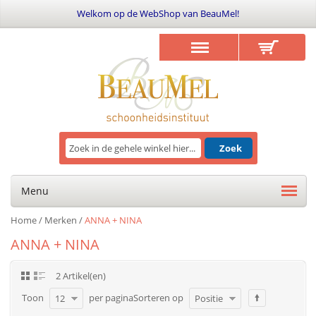
Welkom op de WebShop van BeauMel!
Zoek
Menu
Home
/
Merken
/
ANNA + NINA
ANNA + NINA
2 Artikel(en)
Toon
per pagina
Sorteren op
12
Positie