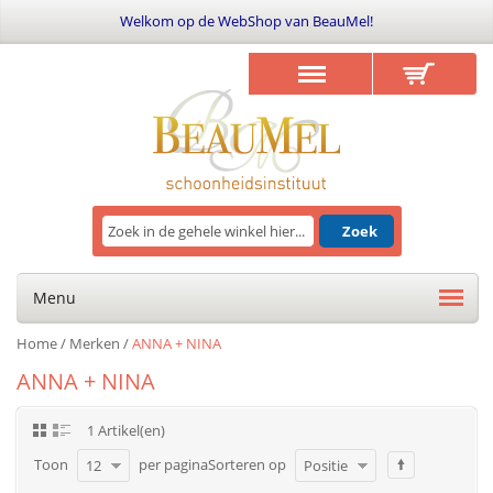
Welkom op de WebShop van BeauMel!
Zoek
Menu
Home
/
Merken
/
ANNA + NINA
ANNA + NINA
1 Artikel(en)
Toon
per pagina
Sorteren op
12
Positie