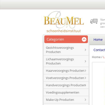
Van
gra
ver
Categoriën
Home
Gezichtsverzorgings
Contac
Producten
Home
/
L
Lichaamverzorgings
Producten
Haarverzorgings Producten
Voetverzorgings Producten
Handverzorgings Producten
Voedingssupplementen
Make-Up Producten