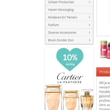
Scheer Producten
Heren Verzorging
Kinderen En Tieners
Parfum
Diverse Accessoires
Bruin Zonder Zon
Produ
Wil je 
verzach
Perzikb
gezonde
proline
citric 
*Ingred