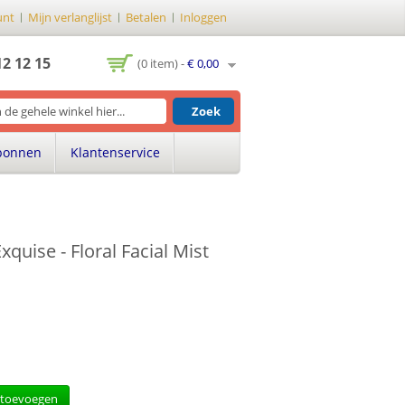
unt
Mijn verlanglijst
Betalen
Inloggen
12 12 15
(0 item) -
€ 0,00
Zoek
bonnen
Klantenservice
uise - Floral Facial Mist
 toevoegen