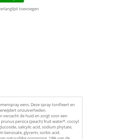
erlanglijst toevoegen
emenspray eens. Deze spray tonifieert en
verwijdert onzuiverheden.
 verzacht de huid en zorgt voor een
 prunus persica (peach) fruit water*, cocoyl
glucoside, salicylic acid, sodium phytate,
m benzoate, glycerin, sorbic acid.
 van natuurlijke oorsprong. 19% van de