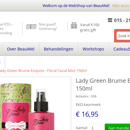
Welkom op de WebShop van BeauMel!
Mijn acco
015 - 2
af €55,--
Niet goed?
Vanaf €100
tis
Geld terug!
gratis gift
zending
Over BeauMel
Behandelingen
Workshops
Cadeau
t
ady Green Brume Exquise - Floral Facial Mist 150ml
Lady Green Brume Exq
150ml
Artikelnr.:
658
EKO keurmerk
€ 16,95
Aantal:
Aan mandje