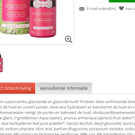
E-mail vriend(in)
Aan v
ct Omschrijving
Aanvullende Informatie
een superzachte, glanzende en gezonde huid? Probeer deze verfrissende blo
t de huid en zuivert poriën. Aloë vera hydrateert en beschermt de huid en 
loemenwater reinigt de poriën en kalmeert de huid. Abrikozenbloemenwater
 glans. Ingrediënten: Aqua (water), prunus armeniaca (apricot) fruit water*,
, aloe barbadensis leaf juice powder*, benzyl alcohol, decyl glucoside, lauryl 
acid, sodium phytate, citric acid, parfum (fragrance), potassium sorbate, sodiu
iënten afkomstig van biologische landbouw. 98% van alle ingrediënten zijn