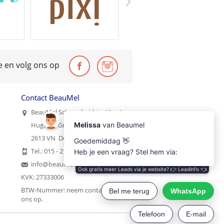
te en volg ons op
Contact BeauMel
BeauMel Schoonheidsinstituut
Hugo de Grootstraat 35
2613 VN Delft
Tel.: 015 - 2121215
info@beaumel.nl
KVK: 27333006
BTW-Nummer:
neem contact met
ons op
.