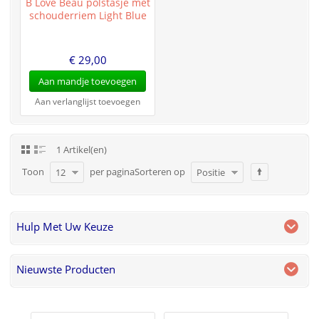
B Love Beau polstasje met
schouderriem Light Blue
€ 29,00
Aan mandje toevoegen
Aan verlanglijst toevoegen
1 Artikel(en)
Toon
per pagina
Sorteren op
12
Positie
Hulp Met Uw Keuze
Nieuwste Producten