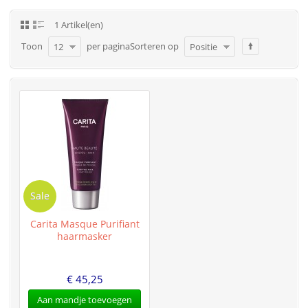
1 Artikel(en)
Toon
per pagina
Sorteren op
12
Positie
Sale
Carita Masque Purifiant
haarmasker
€ 45,25
Aan mandje toevoegen