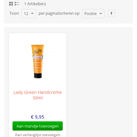
1 Artikel(en)
Toon
per pagina
Sorteren op
12
Positie
Lady Green Handcreme
50ml
€ 9,95
Aan mandje toevoegen
Aan verlanglijst toevoegen