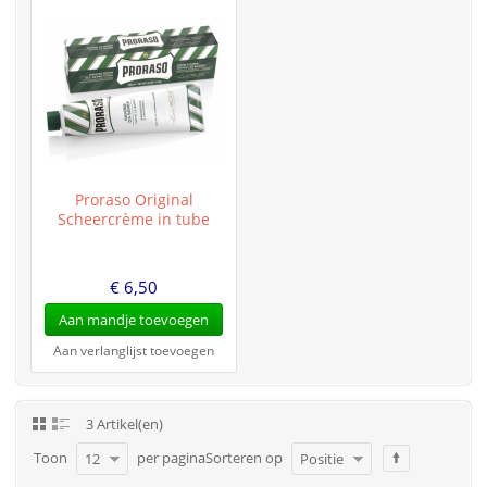
Proraso Original
Scheercrème in tube
€ 6,50
Aan mandje toevoegen
Aan verlanglijst toevoegen
3 Artikel(en)
Toon
per pagina
Sorteren op
12
Positie