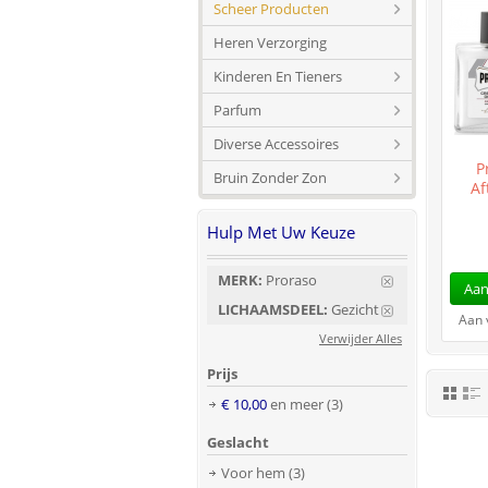
Scheer Producten
Heren Verzorging
Kinderen En Tieners
Parfum
Diverse Accessoires
P
Bruin Zonder Zon
Af
Hulp Met Uw Keuze
MERK:
Proraso
Aan
LICHAAMSDEEL:
Gezicht
Aan 
Verwijder Alles
Prijs
€ 10,00
en meer
(3)
Geslacht
Voor hem
(3)