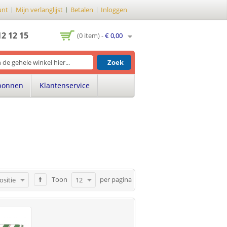
unt
Mijn verlanglijst
Betalen
Inloggen
12 12 15
(0 item) -
€ 0,00
Zoek
bonnen
Klantenservice
Toon
per pagina
ositie
12