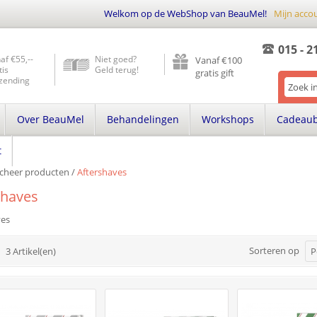
Welkom op de WebShop van BeauMel!
Mijn acco
015 - 2
af €55,--
Niet goed?
Vanaf €100
tis
Geld terug!
gratis gift
zending
Over BeauMel
Behandelingen
Workshops
Cadeau
t
cheer producten
/
Aftershaves
shaves
ves
Sorteren op
3 Artikel(en)
P