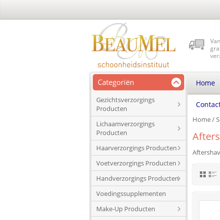
Van
gra
ver
Categoriën
Home
Gezichtsverzorgings
Contac
Producten
Home
/
S
Lichaamverzorgings
Producten
After
Haarverzorgings Producten
Aftersha
Voetverzorgings Producten
Handverzorgings Producten
Voedingssupplementen
Make-Up Producten