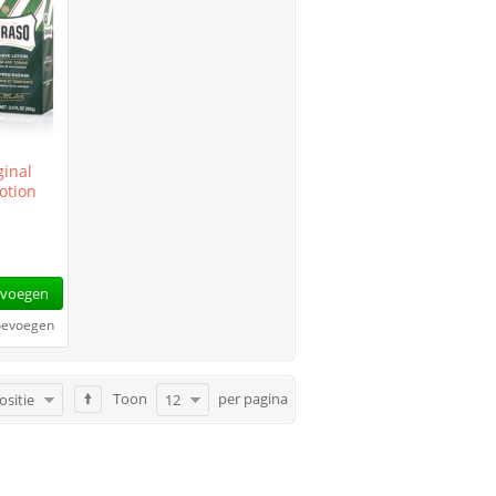
ginal
otion
5
evoegen
toevoegen
Toon
per pagina
ositie
12