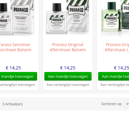
roraso Sensitive
Proraso Original
Proraso Ori
tershave Balsem
Aftershave Balsem
Aftershave L
€ 14,25
€ 14,25
€ 14,2
 mandje toevoegen
Aan mandje toevoegen
Aan mandje to
verlanglijst toevoegen
Aan verlanglijst toevoegen
Aan verlanglijst 
Sorteren op
3 Artikel(en)
P