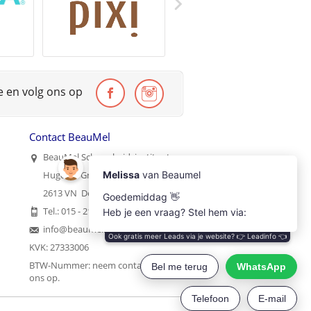
te en volg ons op
Contact BeauMel
BeauMel Schoonheidsinstituut
Hugo de Grootstraat 35
2613 VN Delft
Tel.: 015 - 2121215
info@beaumel.nl
KVK: 27333006
BTW-Nummer:
neem contact met
ons op
.