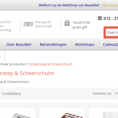
Welkom op de WebShop van BeauMel!
Mijn acco
015 - 2
af €55,--
Niet goed?
Vanaf €100
tis
Geld terug!
gratis gift
zending
Over BeauMel
Behandelingen
Workshops
Cadeau
t
cheer producten
/
Scheerzeep & Scheerschuim
rzeep & Scheerschuim
ep & Scheerschuim.
Sorteren op
5 Artikel(en)
P