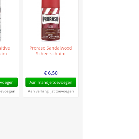
itive
Proraso Sandalwood
uim
Scheerschuim
€ 6,50
evoegen
Aan mandje toevoegen
toevoegen
Aan verlanglijst toevoegen