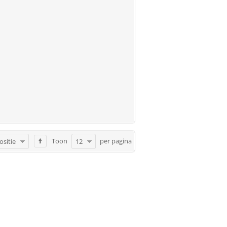
Toon
per pagina
ositie
12