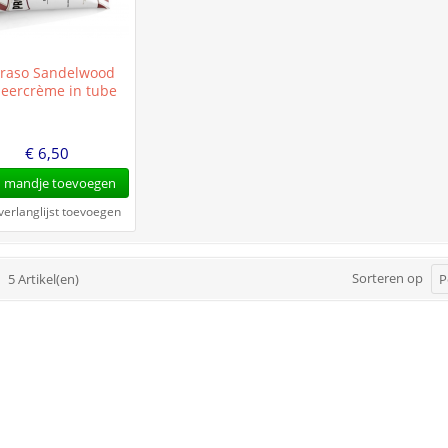
oraso Sandelwood
eercrème in tube
€ 6,50
 mandje toevoegen
verlanglijst toevoegen
Sorteren op
5 Artikel(en)
P