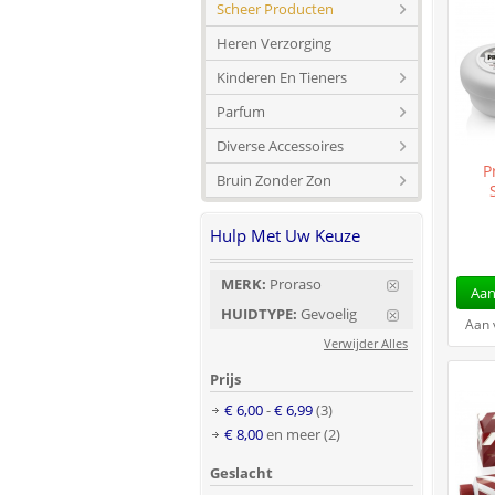
Scheer Producten
Heren Verzorging
Kinderen En Tieners
Parfum
Diverse Accessoires
P
Bruin Zonder Zon
Hulp Met Uw Keuze
MERK:
Proraso
Aan
HUIDTYPE:
Gevoelig
Aan 
Verwijder Alles
Prijs
€ 6,00
-
€ 6,99
(3)
€ 8,00
en meer
(2)
Geslacht