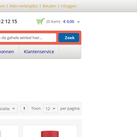
unt
Mijn verlanglijst
Betalen
Inloggen
12 12 15
(0 item) -
€ 0,00
Zoek
bonnen
Klantenservice
Toon
per pagina
ositie
12