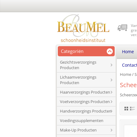
Van
gra
ver
Categoriën
Home
Gezichtsverzorgings
Contac
Producten
Home
/
S
Lichaamverzorgings
Producten
Schee
Haarverzorgings Producten
Scheerze
Voetverzorgings Producten
Handverzorgings Producten
Voedingssupplementen
Make-Up Producten