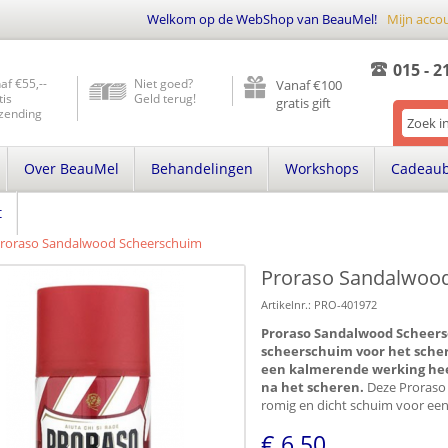
Welkom op de WebShop van BeauMel!
Mijn acco
015 - 2
af €55,--
Niet goed?
Vanaf €100
tis
Geld terug!
gratis gift
zending
Over BeauMel
Behandelingen
Workshops
Cadeau
t
roraso Sandalwood Scheerschuim
Proraso Sandalwoo
Artikelnr.:
PRO-401972
Proraso Sandalwood Scheers
scheerschuim voor het scher
een kalmerende werking hee
na het scheren.
Deze Proraso 
romig en dicht schuim voor een
€ 6,50