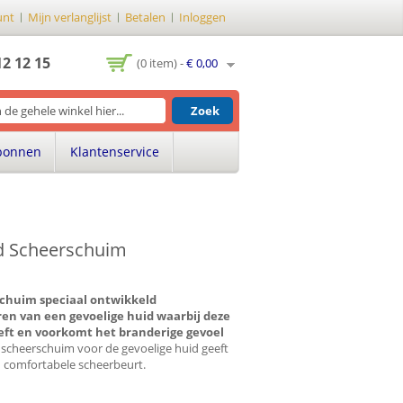
unt
Mijn verlanglijst
Betalen
Inloggen
12 12 15
(0 item) -
€ 0,00
Zoek
bonnen
Klantenservice
d Scheerschuim
chuim speciaal ontwikkeld
en van een gevoelige huid waarbij deze
ft en voorkomt het branderige gevoel
scheerschuim voor de gevoelige huid geeft
 comfortabele scheerbeurt.