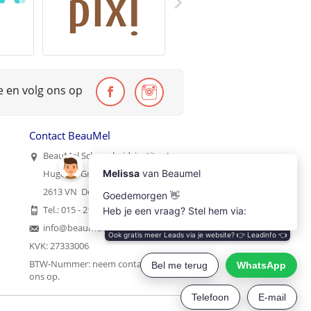
te en volg ons op
Contact BeauMel
BeauMel Schoonheidsinstituut
Hugo de Grootstraat 35
2613 VN Delft
Tel.: 015 - 2121215
info@beaumel.nl
KVK: 27333006
BTW-Nummer:
neem contact met
ons op
.