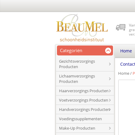
Van
gra
ver
Categoriën
Home
Gezichtsverzorgings
Contac
Producten
Home
/
P
Lichaamverzorgings
Producten
Haarverzorgings Producten
Voetverzorgings Producten
Handverzorgings Producten
Voedingssupplementen
Make-Up Producten