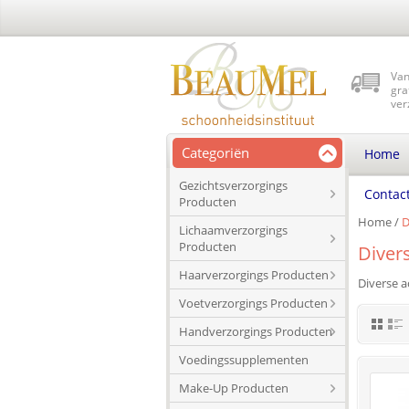
Van
gra
ver
Categoriën
Home
Gezichtsverzorgings
Contac
Producten
Home
/
D
Lichaamverzorgings
Producten
Diver
Haarverzorgings Producten
Diverse a
Voetverzorgings Producten
Handverzorgings Producten
Voedingssupplementen
Make-Up Producten