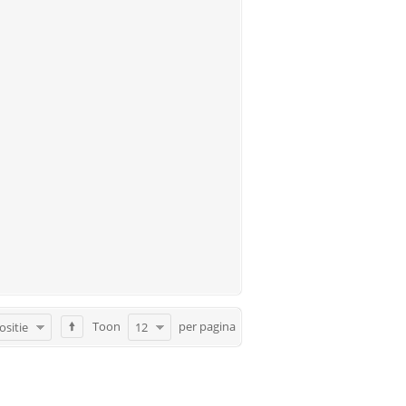
Toon
per pagina
ositie
12