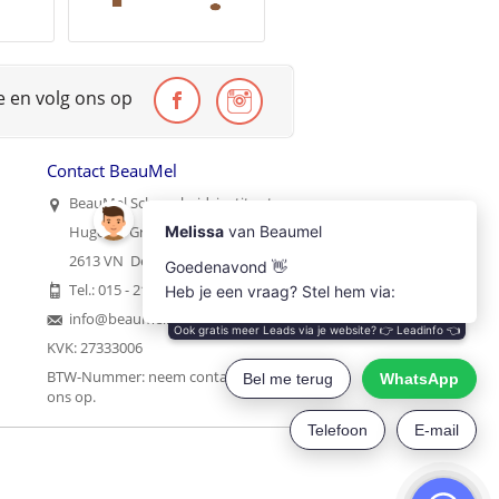
te en volg ons op
Contact BeauMel
BeauMel Schoonheidsinstituut
Hugo de Grootstraat 35
2613 VN Delft
Tel.: 015 - 2121215
info@beaumel.nl
KVK: 27333006
BTW-Nummer:
neem contact met
ons op
.