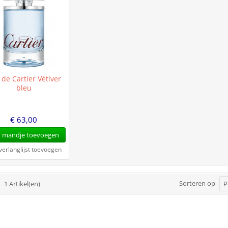
 de Cartier Vétiver
bleu
€ 63,00
 mandje toevoegen
verlanglijst toevoegen
Sorteren op
1 Artikel(en)
P