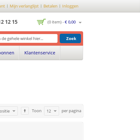
unt
Mijn verlanglijst
Betalen
Inloggen
12 12 15
(0 item) -
€ 0,00
Zoek
bonnen
Klantenservice
Toon
per pagina
ositie
12