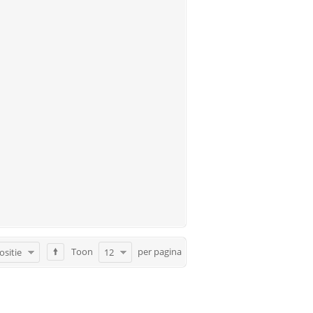
Toon
per pagina
ositie
12