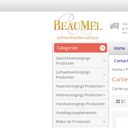
Van
gra
ver
Categoriën
Home
Gezichtsverzorgings
Contac
Producten
Home
/
P
Lichaamverzorgings
Producten
Carti
Haarverzorgings Producten
Cartier p
Voetverzorgings Producten
Handverzorgings Producten
Voedingssupplementen
Make-Up Producten