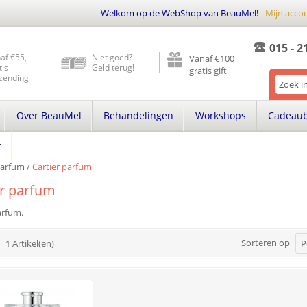
Welkom op de WebShop van BeauMel!
Mijn acco
015 - 2
af €55,--
Niet goed?
Vanaf €100
tis
Geld terug!
gratis gift
zending
Over BeauMel
Behandelingen
Workshops
Cadeau
t
arfum
/
Cartier parfum
er parfum
arfum.
Sorteren op
1 Artikel(en)
P